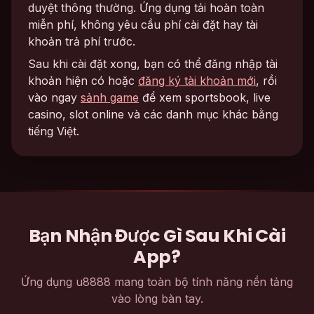
duyệt thông thường. Ứng dụng tải hoàn toàn
miễn phí, không yêu cầu phí cài đặt hay tài
khoản trả phí trước.
Sau khi cài đặt xong, bạn có thể đăng nhập tài
khoản hiện có hoặc
đăng ký tài khoản mới
, rồi
vào ngay
sảnh game
để xem sportsbook, live
casino, slot online và các danh mục khác bằng
tiếng Việt.
Bạn Nhận Được Gì Sau Khi Cài
App?
Ứng dụng u8888 mang toàn bộ tính năng nền tảng
vào lòng bàn tay.