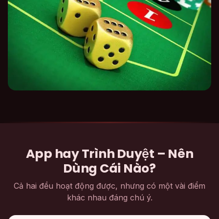
App hay Trình Duyệt – Nên
Dùng Cái Nào?
Cả hai đều hoạt động được, nhưng có một vài điểm
khác nhau đáng chú ý.