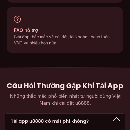
FAQ hỗ trợ
Giải đáp thắc mắc về cài đặt, tài khoản, thanh toán
VND và nhiều hơn nữa.
Câu Hỏi Thường Gặp Khi Tải App
Những thắc mắc phổ biến nhất từ người dùng Việt
Nam khi cài đặt u8888.
Tải app u8888 có mất phí không?