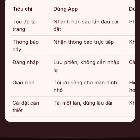
Tiêu chí
Dùng App
Dùng
Tốc độ tải
Nhanh hơn sau lần đầu cài
Phụ 
trang
đặt
Thông báo
Nhận thông báo trực tiếp
Khôn
đẩy
Đăng nhập
Lưu phiên, không cần nhập
Cần 
lại
Giao diện
Tối ưu riêng cho màn hình
Hiển
nhỏ
hơn
Cài đặt cần
Tải một lần, dùng lâu dài
Khôn
thiết