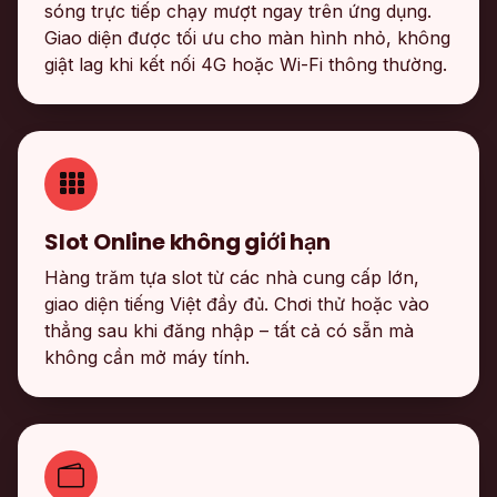
sóng trực tiếp chạy mượt ngay trên ứng dụng.
Giao diện được tối ưu cho màn hình nhỏ, không
giật lag khi kết nối 4G hoặc Wi-Fi thông thường.
Slot Online không giới hạn
Hàng trăm tựa slot từ các nhà cung cấp lớn,
giao diện tiếng Việt đầy đủ. Chơi thử hoặc vào
thẳng sau khi đăng nhập – tất cả có sẵn mà
không cần mở máy tính.